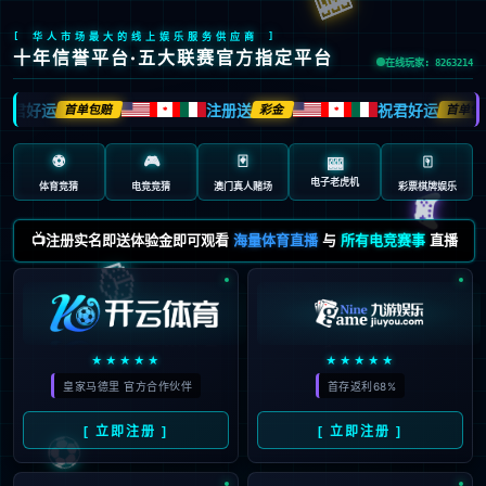
[ 华人市场最大的线上娱乐服务供应商 ]
十年信誉平台·五大联赛官方指定平台
在线玩家: 8263214
祝君好运
注册送
祝君好运
首单包赔
彩金
首单包
🍁
🍁
⚽
🎮
🃏
🀄️
🎰
电子老虎机
🎮
体育竞猜
电竞竞猜
澳门真人赌场
彩票棋牌娱乐
📺注册实名即送体验金即可观看
海量体育直播
与
所有电竞赛事
直播
🎲
★★★★★
★★★★★
皇家马德里 官方合作伙伴
首存返利68%
⚽
[ 立即注册 ]
[ 立即注册 ]