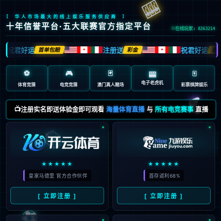
🎰
[ 华人市场最大的线上娱乐服务供应商 ]
十年信誉平台·五大联赛官方指定平台
在线玩家: 8263214
祝君好运
注册送
祝君好运
首单包赔
彩金
首单
🍁
🍁
⚽
🎮
🃏
🀄️
🎰
电子老虎机
体育竞猜
电竞竞猜
澳门真人赌场
彩票棋牌娱乐
🎮
📺注册实名即送体验金即可观看
海量体育直播
与
所有电竞赛事
直播
🎲
★★★★★
★★★★★
皇家马德里 官方合作伙伴
首存返利68%
[ 立即注册 ]
[ 立即注册 ]
⚽