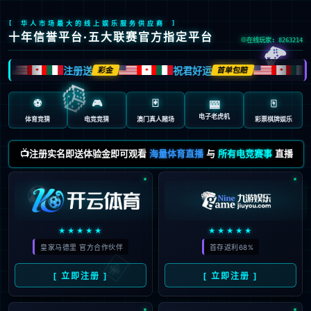
[ 华人市场最大的线上娱乐服务供应商 ]
十年信誉平台·五大联赛官方指定平台
🎮
在线玩家: 8263214
注册送
祝君好运
彩金
首单包赔
🍁
🍁
🍁
🎲
⚽
🎮
🃏
🀄️
🎰
电子老虎机
体育竞猜
电竞竞猜
澳门真人赌场
彩票棋牌娱乐
📺注册实名即送体验金即可观看
海量体育直播
与
所有电竞赛事
直播
⚽
★★★★★
★★★★★
🃏
皇家马德里 官方合作伙伴
首存返利68%
[ 立即注册 ]
[ 立即注册 ]