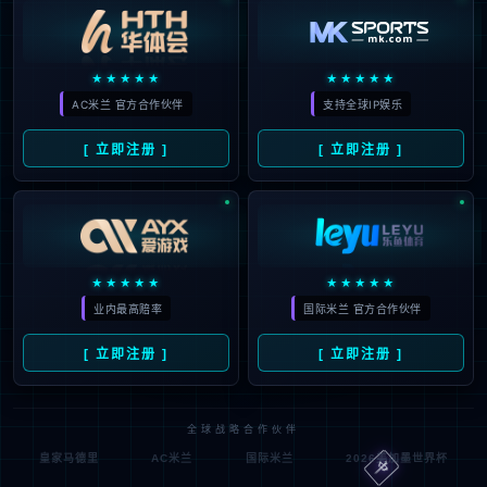
★★★★★
★★★★★
AC米兰 官方合作伙伴
支持全球IP娱乐
[ 立即注册 ]
[ 立即注册 ]
★★★★★
★★★★★
业内最高赔率
国际米兰 官方合作伙伴
[ 立即注册 ]
[ 立即注册 ]
全球战略合作伙伴
🀄️
皇家马德里
AC米兰
国际米兰
2026美加墨世界杯